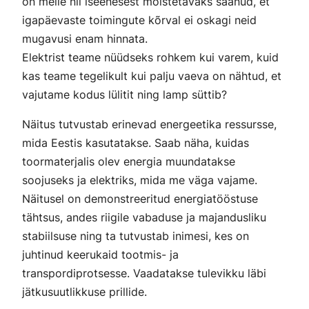
on meile nii iseenesest mõistetavaks saanud, et
igapäevaste toimingute kõrval ei oskagi neid
mugavusi enam hinnata.
Elektrist teame nüüdseks rohkem kui varem, kuid
kas teame tegelikult kui palju vaeva on nähtud, et
vajutame kodus lülitit ning lamp süttib?
Näitus tutvustab erinevad energeetika ressursse,
mida Eestis kasutatakse. Saab näha, kuidas
toormaterjalis olev energia muundatakse
soojuseks ja elektriks, mida me väga vajame.
Näitusel on demonstreeritud energiatööstuse
tähtsus, andes riigile vabaduse ja majandusliku
stabiilsuse ning ta tutvustab inimesi, kes on
juhtinud keerukaid tootmis- ja
transpordiprotsesse. Vaadatakse tulevikku läbi
jätkusuutlikkuse prillide.