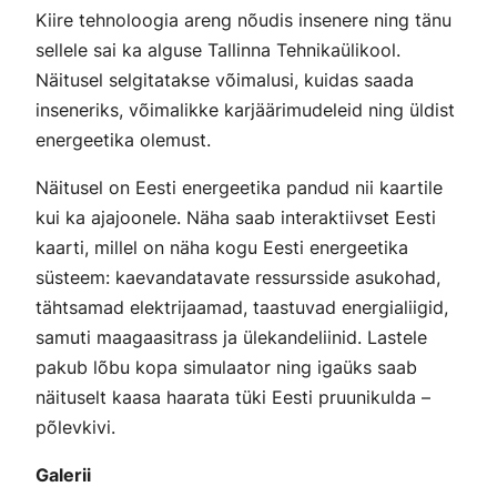
Kiire tehnoloogia areng nõudis insenere ning tänu
sellele sai ka alguse Tallinna Tehnikaülikool.
Näitusel selgitatakse võimalusi, kuidas saada
inseneriks, võimalikke karjäärimudeleid ning üldist
energeetika olemust.
Näitusel on Eesti energeetika pandud nii kaartile
kui ka ajajoonele. Näha saab interaktiivset Eesti
kaarti, millel on näha kogu Eesti energeetika
süsteem: kaevandatavate ressursside asukohad,
tähtsamad elektrijaamad, taastuvad energialiigid,
samuti maagaasitrass ja ülekandeliinid. Lastele
pakub lõbu kopa simulaator ning igaüks saab
näituselt kaasa haarata tüki Eesti pruunikulda –
põlevkivi.
Galerii