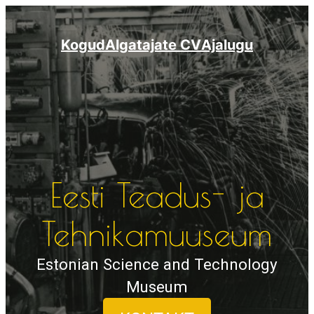
Liigu
sisu
Kogud
Algatajate CV
Ajalugu
juurde
Eesti Teadus- ja
Tehnikamuuseum
Estonian Science and Technology
Museum