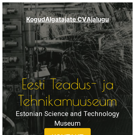
Liigu
sisu
Kogud
Algatajate CV
Ajalugu
juurde
Eesti Teadus- ja
Tehnikamuuseum
Estonian Science and Technology
Museum