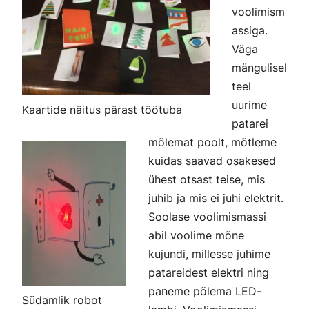
voolimism
assiga.
Väga
mängulisel
teel
uurime
Kaartide näitus pärast töötuba
patarei
mõlemat poolt, mõtleme
kuidas saavad osakesed
ühest otsast teise, mis
juhib ja mis ei juhi elektrit.
Soolase voolimismassi
abil voolime mõne
kujundi, millesse juhime
patareidest elektri ning
paneme põlema LED-
Südamlik robot