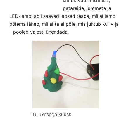
lambi. Voolimismassi,
patareide, juhtmete ja
LED-lambi abil saavad lapsed teada, millal lamp
põlema läheb, millal ta ei põle, mis juhtub kui + ja
– pooled valesti ühendada.
Tulukesega kuusk