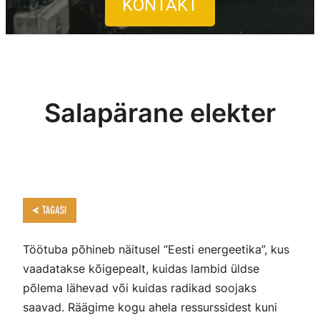
KONTAKT
Salapärane elekter
Töötuba põhineb näitusel “Eesti energeetika”, kus
vaadatakse kõigepealt, kuidas lambid üldse
põlema lähevad või kuidas radikad soojaks
saavad. Räägime kogu ahela ressurssidest kuni