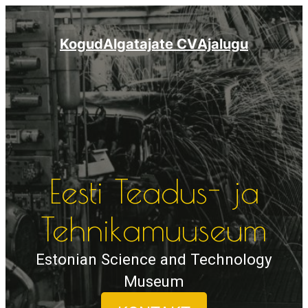
Liigu
sisu
Kogud
Algatajate CV
Ajalugu
juurde
Eesti Teadus- ja
Tehnikamuuseum
Estonian Science and Technology
Museum