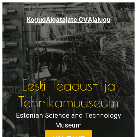
Liigu
sisu
Kogud
Algatajate CV
Ajalugu
juurde
Eesti Teadus- ja
Tehnikamuuseum
Estonian Science and Technology
Museum