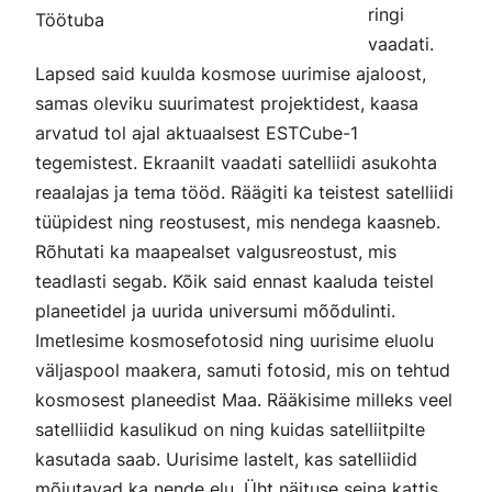
ringi
Töötuba
vaadati.
Lapsed said kuulda kosmose uurimise ajaloost,
samas oleviku suurimatest projektidest, kaasa
arvatud tol ajal aktuaalsest ESTCube-1
tegemistest. Ekraanilt vaadati satelliidi asukohta
reaalajas ja tema tööd. Räägiti ka teistest satelliidi
tüüpidest ning reostusest, mis nendega kaasneb.
Rõhutati ka maapealset valgusreostust, mis
teadlasti segab. Kõik said ennast kaaluda teistel
planeetidel ja uurida universumi mõõdulinti.
Imetlesime kosmosefotosid ning uurisime eluolu
väljaspool maakera, samuti fotosid, mis on tehtud
kosmosest planeedist Maa. Rääkisime milleks veel
satelliidid kasulikud on ning kuidas satelliitpilte
kasutada saab. Uurisime lastelt, kas satelliidid
mõjutavad ka nende elu. Üht näituse seina kattis