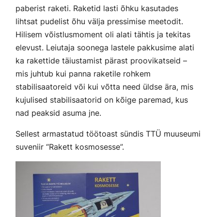
paberist raketi. Raketid lasti õhku kasutades
lihtsat pudelist õhu välja pressimise meetodit.
Hilisem võistlusmoment oli alati tähtis ja tekitas
elevust. Leiutaja soonega lastele pakkusime alati
ka rakettide täiustamist pärast proovikatseid –
mis juhtub kui panna raketile rohkem
stabilisaatoreid või kui võtta need üldse ära, mis
kujulised stabilisaatorid on kõige paremad, kus
nad peaksid asuma jne.
Sellest armastatud töötoast sündis TTÜ muuseumi
suveniir “Rakett kosmosesse”.