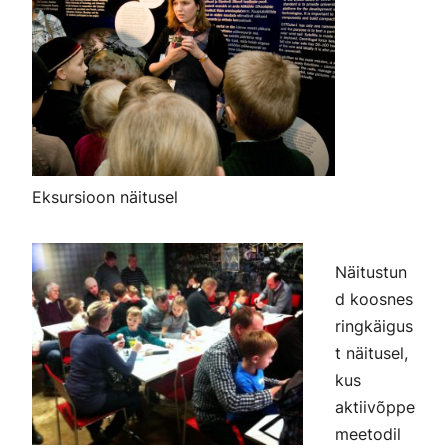
Eksursioon näitusel
Näitustun
d koosnes
ringkäigus
t näitusel,
kus
aktiivõppe
meetodil