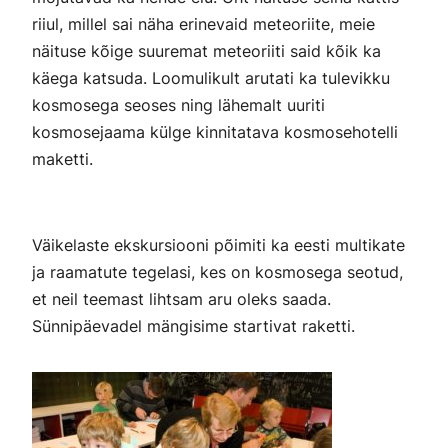
riiul, millel sai näha erinevaid meteoriite, meie
näituse kõige suuremat meteoriiti said kõik ka
käega katsuda. Loomulikult arutati ka tulevikku
kosmosega seoses ning lähemalt uuriti
kosmosejaama külge kinnitatava kosmosehotelli
maketti.
Väikelaste ekskursiooni põimiti ka eesti multikate
ja raamatute tegelasi, kes on kosmosega seotud,
et neil teemast lihtsam aru oleks saada.
Sünnipäevadel mängisime startivat raketti.