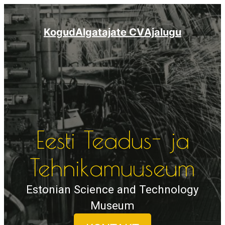
Liigu
sisu
Kogud
Algatajate CV
Ajalugu
juurde
Eesti Teadus- ja
Tehnikamuuseum
Estonian Science and Technology
Museum