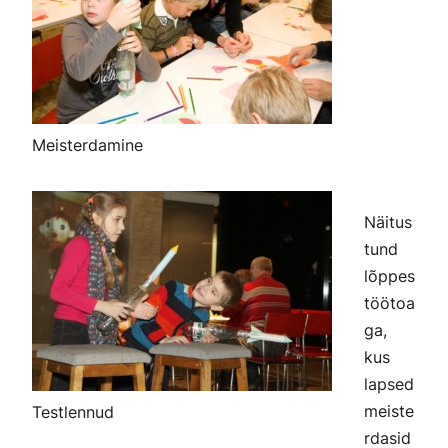
Meisterdamine
Näitus
tund
lõppes
töötoa
ga,
kus
lapsed
meiste
Testlennud
rdasid